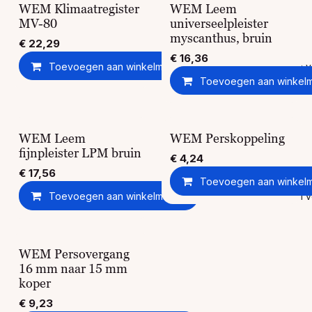
WEM Klimaatregister
WEM Leem
MV-80
universeelpleister
myscanthus, bruin
€
22,29
€
16,36
Toevoegen aan winkelmandje
Toevoegen aan ver
Toevoegen aan winkel
WEM Leem
WEM Perskoppeling
fijnpleister LPM bruin
€
4,24
€
17,56
Toevoegen aan winkel
Toevoegen aan winkelmandje
Toevoegen aan ver
WEM Persovergang
16 mm naar 15 mm
koper
€
9,23