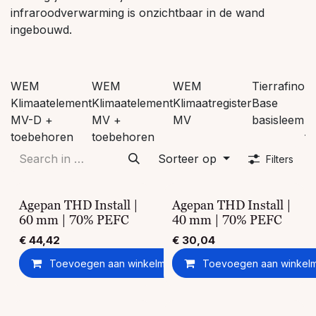
infraroodverwarming is onzichtbaar in de wand
ingebouwd.
WEM
WEM
WEM
Tierrafino
Ti
Klimaatelement
Klimaatelement
Klimaatregister
Base
B
MV-D +
MV +
MV
basisleem
b
toebehoren
toebehoren
fi
Sorteer op
Filters
Agepan THD Install |
Agepan THD Install |
60 mm | 70% PEFC
40 mm | 70% PEFC
€
44,42
€
30,04
Toevoegen aan winkelmandje
Toevoegen aan winkel
Toevoegen aan ver