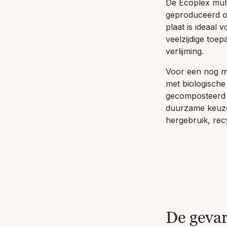
De Ecoplex mult
geproduceerd op
plaat is ideaal 
veelzijdige toe
verlijming.
Voor een nog mi
met biologische 
gecomposteerd 
duurzame keuze
hergebruik, recy
De geva