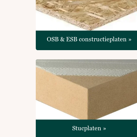
OSB & ESB constructieplaten »
Stucplaten »