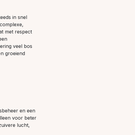
eds in snel
 complexe,
at met respect
 een
ering veel bos
en groeiend
bosbeheer en een
lleen voor beter
uivere lucht,