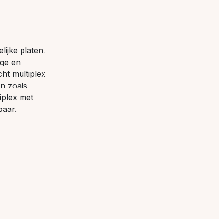
ijke platen,
ige en
cht multiplex
en zoals
iplex met
rbaar.