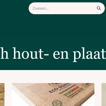
ieuws
Over ons
h hout- en plaa