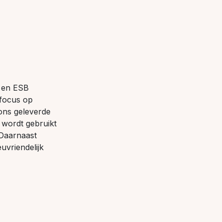
B en ESB
 focus op
 ons geleverde
 wordt gebruikt
Daarnaast
uvriendelijk