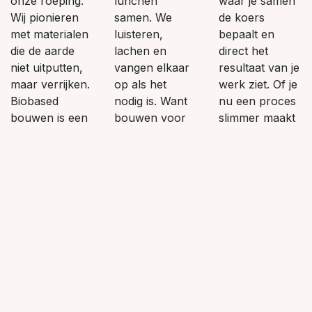
onze roeping.
lunchen
waar je samen
Wij pionieren
samen. We
de koers
met materialen
luisteren,
bepaalt en
die de aarde
lachen en
direct het
niet uitputten,
vangen elkaar
resultaat van je
maar verrijken.
op als het
werk ziet. Of je
Biobased
nodig is. Want
nu een proces
bouwen is een
bouwen voor
slimmer maakt
verantwoordelijkheid.
leven begint bij
of tien pallets
Alles wat we
respect – voor
met biobased
doen, draagt bij
elkaar, voor
materiaal een
aan die missie.
het vak en
dak op krijgt –
En dat voel je.
voor de
je bent een
toekomst.
zichtbare
schakel in de
beweging die
we samen
maken.