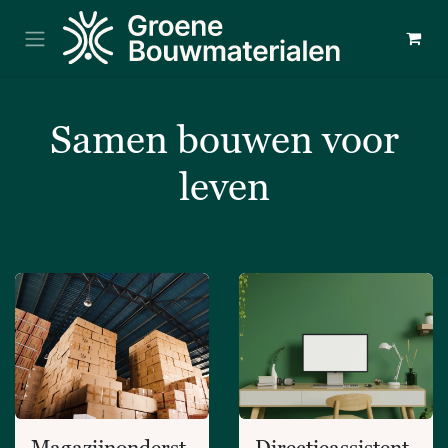
Overslaan naar inhoud
Samen bouwen voor
leven
Magazijnonderst
Directieassistent