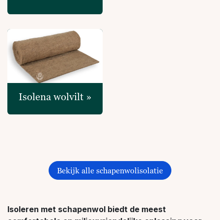
Isolena wolvilt »
Bekijk alle schapenwolisolatie
Isoleren met schapenwol biedt de meest