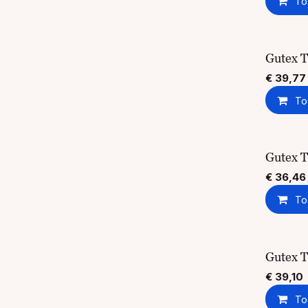
To
Gutex 
€
39,77
To
Gutex 
€
36,46
To
Gutex 
€
39,10
To