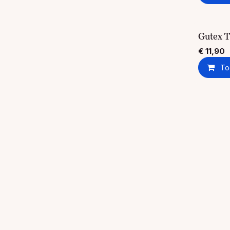
Gutex 
€
11,90
To