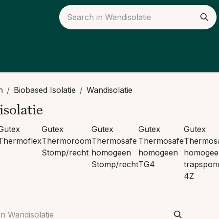
ieuws
Over ons
n
Biobased Isolatie
Wandisolatie
solatie
Gutex
Gutex
Gutex
Gutex
Gutex
Thermoflex
Thermoroom
Thermosafe
Thermosafe
Thermos
Stomp/recht
homogeen
homogeen
homogee
Stomp/recht
TG4
trapspon
4Z