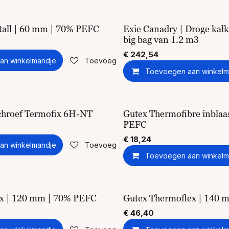
all | 60 mm | 70% PEFC
Exie Canadry | Droge kalk
big bag van 1.2 m3
€
242,54
an winkelmandje
Toevoegen aan verlanglijst
Toevoegen aan winkelm
schroef Termofix 6H-NT
Gutex Thermofibre inblaas
PEFC
€
18,24
an winkelmandje
Toevoegen aan verlanglijst
Toevoegen aan winkelm
ex | 120 mm | 70% PEFC
Gutex Thermoflex | 140 
€
46,40