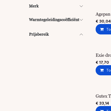
Merk
Agepan
Warmtegeleidingscoëfficiënt
€
30,04
To
Prijsbereik
Exie dr
€
17,70
To
Gutex 
€
33,14