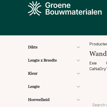
Overslaan naar inhoud
Producten
Projecten
Kennis
N
Producte
Dikte
Wandi
Lengte x Breedte
Exie
CaNaDry
Kleur
Lengte
Hoeveelheid