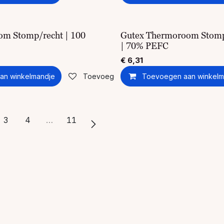
om Stomp/recht | 100
Gutex Thermoroom Stomp
| 70% PEFC
€
6,31
an winkelmandje
Toevoegen aan verlanglijst
Toevoegen aan winkelm
3
4
…
11