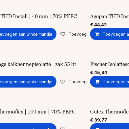
 THD Install | 40 mm | 70% PEFC
Agepan THD Inst
€
44,42
evoegen aan winkelmandje
Toevoegen aan verlanglijst
Toevoegen a
oge kalkhennepisolatie | zak 55 ltr
Fischer Isolatie
€
45,84
evoegen aan winkelmandje
Toevoegen aan verlanglijst
Toevoegen a
Thermoflex | 100 mm | 70% PEFC
Gutex Thermofl
€
39,77