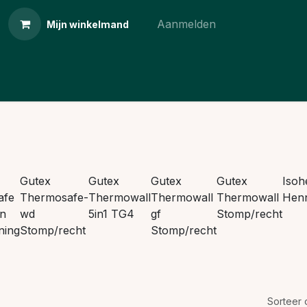
Aanmelden
Mijn winkelmand
Gutex
Gutex
Gutex
Gutex
Iso
afe
Thermosafe-
Thermowall
Thermowall
Thermowall
Hen
n
wd
5in1 TG4
gf
Stomp/recht
ning
Stomp/recht
Stomp/recht
Sorteer 