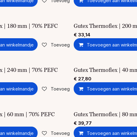
an winkelmandje
Toevoegen aan verlanglijst
Toevoegen aan winkelm
ex | 180 mm | 70% PEFC
Gutex Thermoflex | 200 
€
33,14
an winkelmandje
Toevoegen aan verlanglijst
Toevoegen aan winkelm
ex | 240 mm | 70% PEFC
Gutex Thermoflex | 40 m
€
27,80
an winkelmandje
Toevoegen aan verlanglijst
Toevoegen aan winkelm
x | 60 mm | 70% PEFC
Gutex Thermoflex | 80 m
€
39,77
an winkelmandje
Toevoegen aan verlanglijst
Toevoegen aan winkelm