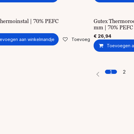
Thermoinstal | 70% PEFC
Gutex Thermoro
mm | 70% PEFC
€
26,94
evoegen aan winkelmandje
Toevoegen aan verlanglijst
Toevoegen a
1
2