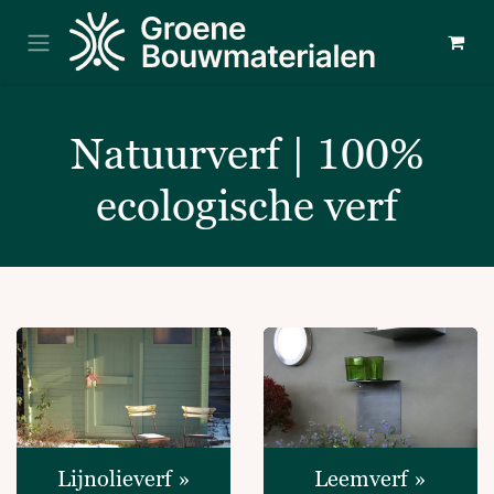
Overslaan naar inhoud
Natuurverf | 100%
ecologische verf
Lijnolieverf »
Leemverf​ »