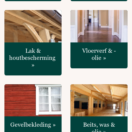
Lak &
Vloerverf & -
houtbescherming
olie »
»
Gevelbekleding »
Beits, was &
olie »