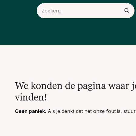
ieuws
Over ons
Fout 404
We konden de pagina waar je
vinden!
Geen paniek.
Als je denkt dat het onze fout is, stu