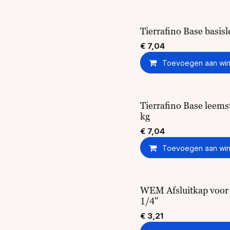
Tierrafino Base basisl
€
7,04
Toevoegen aan win
Tierrafino Base leemst
kg
€
7,04
Toevoegen aan win
WEM Afsluitkap voor 
1/4"
€
3,21