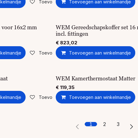
kelmandje
Toevoegen aan verlanglijst
Toevoegen aan winkelmandje
n voor 16x2 mm
WEM Gereedschapskoffer set 16
incl. fittingen
€
823,02
kelmandje
Toevoegen aan verlanglijst
Toevoegen aan winkelmandje
aat
WEM Kamerthermostaat Matter
€
119,35
kelmandje
Toevoegen aan verlanglijst
Toevoegen aan winkelmandje
1
2
3