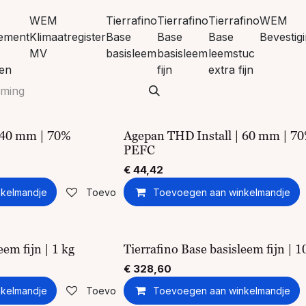
WEM
Tierrafino
Tierrafino
Tierrafino
WEM
lement
Klimaatregister
Base
Base
Base
Bevestig
MV
basisleem
basisleem
leemstuc
en
fijn
extra fijn
 40 mm | 70%
Agepan THD Install | 60 mm | 7
PEFC
€
44,42
kelmandje
Toevoegen aan verlanglijst
Toevoegen aan winkelmandje
eem fijn | 1 kg
Tierrafino Base basisleem fijn | 1
€
328,60
kelmandje
Toevoegen aan verlanglijst
Toevoegen aan winkelmandje