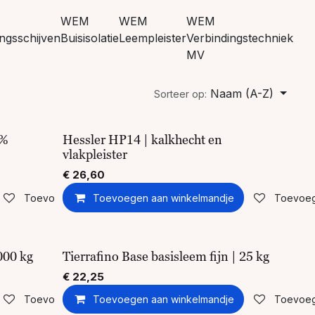
WEM
WEM
WEM
ingsschijven
Buisisolatie
Leempleister
Verbindingstechniek
MV
Naam (A-Z)
Sorteer op:
0%
Hessler HP14 | kalkhecht en
vlakpleister
€
26,60
Toevoegen aan verlanglijst
Toevoegen aan winkelmandje
Toevoege
000 kg
Tierrafino Base basisleem fijn | 25 kg
€
22,25
Toevoegen aan verlanglijst
Toevoegen aan winkelmandje
Toevoege