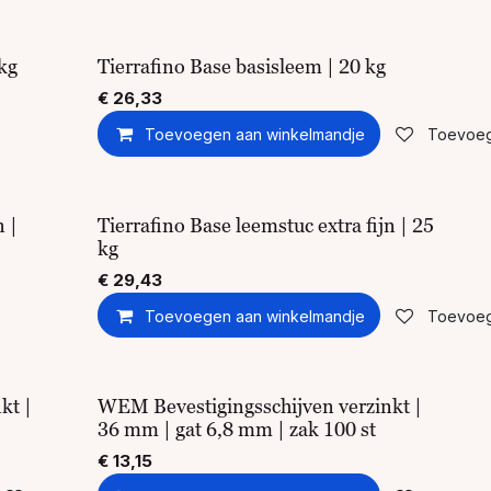
kg
Tierrafino Base basisleem | 20 kg
€
26,33
Toevoegen aan winkelmandje
Toevoege
n |
Tierrafino Base leemstuc extra fijn | 25
kg
€
29,43
Toevoegen aan winkelmandje
Toevoege
kt |
WEM Bevestigingsschijven verzinkt |
36 mm | gat 6,8 mm | zak 100 st
€
13,15