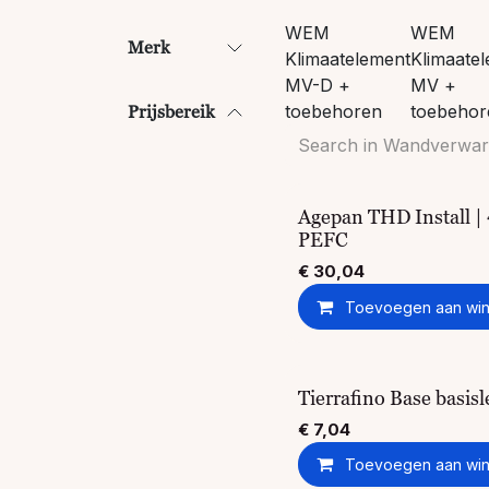
WEM
WEM
Merk
Klimaatelement
Klimaate
MV-D +
MV +
toebehoren
toebehor
Prijsbereik
Agepan THD Install |
PEFC
€
30,04
Toevoegen aan win
Tierrafino Base basisl
€
7,04
Toevoegen aan win