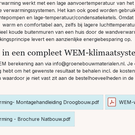
rming werkt met een lage aanvoertemperatuur van het 
re verwarmingssystemen. Het kan ook goed worden gebrui
mtepompen en lage-temperatuur/condensatieketels. Omdat 
et warm en comfortabel aan, zelfs bij lagere luchttemperat
entieel koude buitenmuren van een huis door de wandverw
ingsprincipe levert een aanzienlijke energiebesparing op.
d in een compleet WEM-klimaatsyst
WEM berekening aan via
info@groenebouwmaterialen.nl.
Je 
g hebt om het gewenste resultaat te behalen incl. de kost
en waardoor je niet vast zit aan de bestelhoeveelheden in d
ing- Montagehandleiding Droogbouw.pdf
WEM-w
ing - Brochure Natbouw.pdf