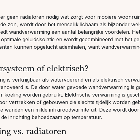
 er geen radiatoren nodig wat zorgt voor mooiere woonrui
 de zon, wordt door het menselijk lichaam als bijzonder we
dt wandverwarming een aantal belangrijke voordelen. Het h
n optimale geluidsisolatie en wordt gecombineerd met het
tiënten kunnen opgelucht ademhalen, want wandverwarming t
systeem of elektrisch?
is verkrijgbaar als watervoerend en als elektrisch verwa
renoveerd is. De door water gevoede wandverwarming is ge
r koeling worden gebruikt.
Elektrische verwarming
is gesch
r vertrekken of gebouwen die slechts tijdelijk worden gebru
e wanden een milde infraroodwarmte uit. Deze wordt door p
 de inrichting behoedzaam op temperatuur.
g vs. radiatoren