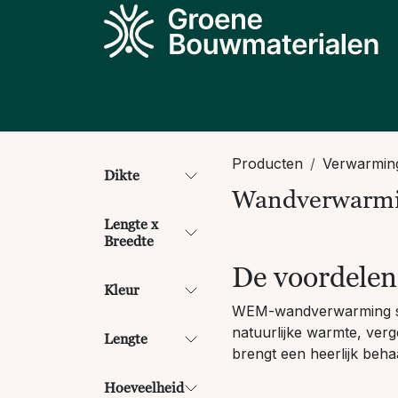
Overslaan naar inhoud
Producten
Projecten
Kennis
N
Producten
Verwarming
Dikte
Wandverwarm
Lengte x
Breedte
De voordele
Kleur
WEM-wandverwarming sta
natuurlijke warmte, ver
Lengte
brengt een heerlijk beha
Hoeveelheid