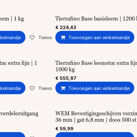
eem | 1 kg
Tierrafino Base basisleem | 1200 
€
224,43
kelmandje
Toevoegen aan verlanglijst
Toevoegen aan winkelmandje
uc extra fijn | 1
Tierrafino Base leemstuc extra fij
1000 kg
€
555,87
kelmandje
Toevoegen aan verlanglijst
Toevoegen aan winkelmandje
verdeleruitgang
WEM Bevestigingsschijven verzin
36 mm | gat 6,8 mm | doos 500 st
€
59,99