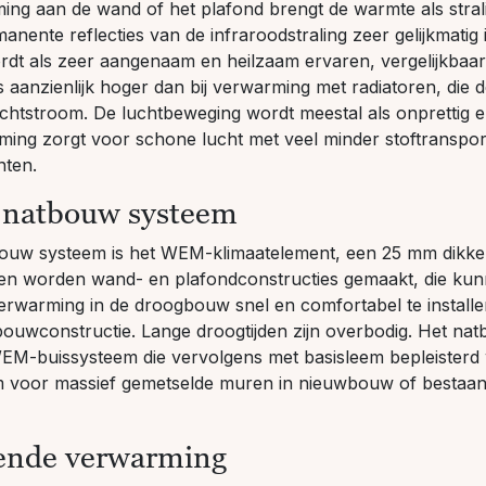
ng aan de wand of het plafond brengt de warmte als strali
nente reflecties van de infraroodstraling zeer gelijkmatig
wordt als zeer aangenaam en heilzaam ervaren, vergelijkbaa
 aanzienlijk hoger dan bij verwarming met radiatoren, die 
chtstroom. De luchtbeweging wordt meestal als onprettig er
ming zorgt voor schone lucht met veel minder stoftranspo
nten.
 natbouw systeem
bouw systeem is het
WEM-klimaatelement
, een 25 mm dikke
n worden wand- en plafondconstructies gemaakt, die ku
erwarming in de droogbouw snel en comfortabel te installe
 bouwconstructie. Lange droogtijden zijn overbodig. Het n
EM-buissysteem
die vervolgens met
basisleem
bepleisterd
em voor massief gemetselde muren in nieuwbouw of bestaan
rende verwarming