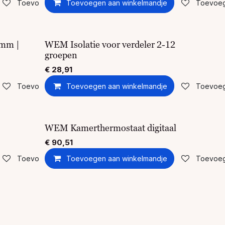
Toevoegen aan verlanglijst
Toevoegen aan winkelmandje
Toevoege
 mm |
WEM Isolatie voor verdeler 2-12
groepen
€
28,91
Toevoegen aan verlanglijst
Toevoegen aan winkelmandje
Toevoege
WEM Kamerthermostaat digitaal
€
90,51
Toevoegen aan verlanglijst
Toevoegen aan winkelmandje
Toevoege