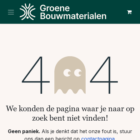
Overslaan naar inhoud
Fout 404
We konden de pagina waar je naar op
zoek bent niet vinden!
Geen paniek.
Als je denkt dat het onze fout is, stuur
ons dan een bericht op
contactpagina
.