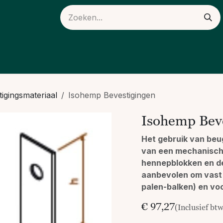
ieuws
Over ons
igingsmateriaal
Isohemp Bevestigingen
Isohemp Bev
Het gebruik van beu
van een mechanisch
hennepblokken en d
aanbevolen om vast 
palen-balken) en voo
€
97,27
(Inclusief bt