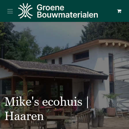
Overslaan naar inhoud
Mike's ecohuis |
Haaren