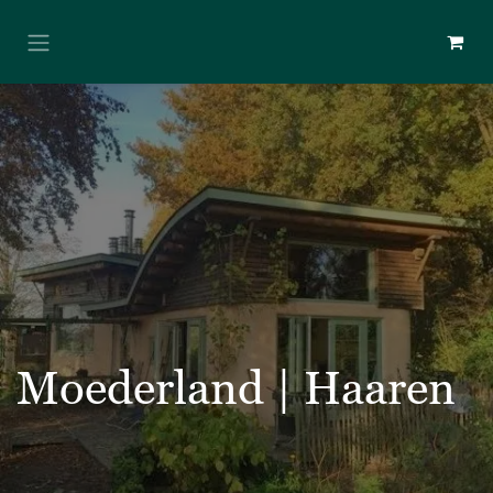
Overslaan naar inhoud
Moederland | Haaren