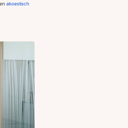
oen
akoestisch