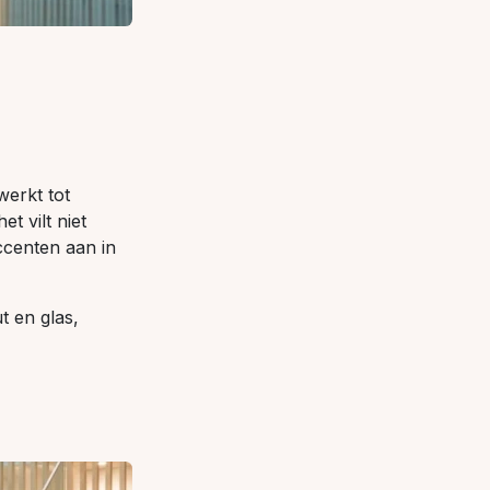
werkt tot
t vilt niet
ccenten aan in
t en glas,