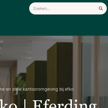
ieuws
Over ons
e en stille kantooromgeving bij efko
ko | Eferding