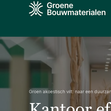
Overslaan naar inhoud
Producten
Projecten
Kennis
N
Groen akoestisch vilt: naar een duurzam
Kantoor ef