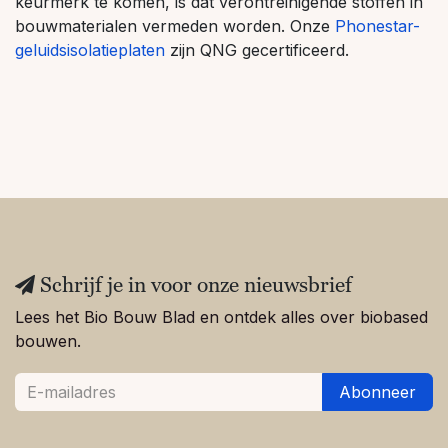
en milieukwaliteitscriteria mogelijk.
Qualitätssiegel Nachhaltiges Gebäude
(QNG)
Het QNG-keurmerk is een Duits overheidskeurmerk
voor gebouwen. Dit is een keurmerk voor nieuwbouw
die zich richt op duurzaamheid op elk vlak. Enkele
criteria waar naar gekeken wordt bij het toewijzen van
dit keurmerk zijn de gehele levenscyclus van een
gebouw, klimaatbescherming en recycling. Een van de
verplichte voorwaarden om in aanmerking voor dit
keurmerk te komen, is dat verontreinigende stoffen in
bouwmaterialen vermeden worden. Onze
Phonestar-