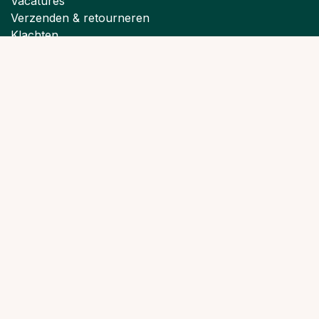
Groene Bouwmaterialen
De Bio Bouwhandel voor natuurbouwers, aannemers,
verwerkers en zelfbouwers.
Grotestraat 8
5158 NB Heusden (Heesbeen), Nederland
info@groenebouwmaterialen.nl
+31 (0)416 53 19 02
Volg ons
Contact & klantenservice
Vacatures
Verzenden & retourneren