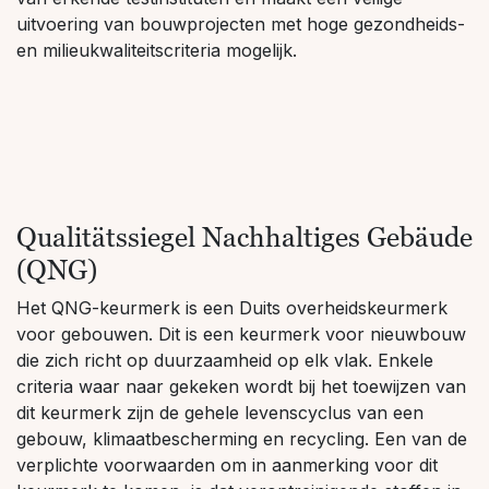
Het Sentinel Haus Instituut is een kennis- en
marktleider op het gebied van gezond wonen met als
doel gezondere gebouwen tot de standaard te maken.
Sinds 2007 zijn er met succes meerdere duizenden
bouwprojecten begeleid en is er een zeer hoog niveau
van aanbestedings- en planningscompetentie
ontwikkeld.
Elk vermeld product wordt gecontroleerd aan de hand
van de strikt gespecificeerde Sentinel-criteria voordat
het op het portaal wordt vermeld. Alle aanbevolen
bedrijven ondergaan veeleisende controles en
kwalificatiemaatregelen, zodat bouwers er zeker van
kunnen zijn dat ze een gezond en duurzaam
bouwproduct integreren. De informatie die door de
experts van het Sentinel Huis Instituut is
gecontroleerd, komt uit betrouwbare getuigschriften
van erkende testinstituten en maakt een veilige
uitvoering van bouwprojecten met hoge gezondheids-