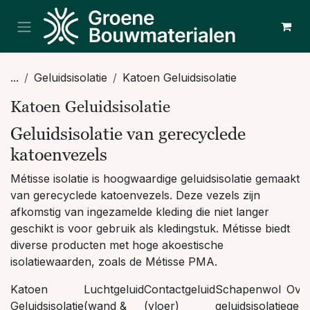
Overslaan naar inhoud
...
Geluidsisolatie
Katoen Geluidsisolatie
Katoen Geluidsisolatie
Geluidsisolatie van gerecyclede
katoenvezels
Métisse isolatie is hoogwaardige geluidsisolatie gemaakt
van gerecyclede katoenvezels. Deze vezels zijn
afkomstig van ingezamelde kleding die niet langer
geschikt is voor gebruik als kledingstuk. Métisse biedt
diverse producten met hoge akoestische
isolatiewaarden, zoals de Métisse PMA.
Katoen
Luchtgeluid
Contactgeluid
Schapenwol
Over
Geluidsisolatie
(wand &
(vloer)
geluidsisolatie
gelu