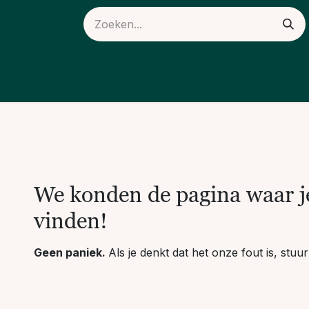
ieuws
Over ons
Fout 404
We konden de pagina waar je
vinden!
Geen paniek.
Als je denkt dat het onze fout is, stu