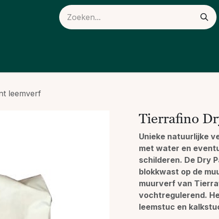
ieuws
Over ons
nt leemverf
Tierrafino D
Unieke natuurlijke 
met water en eventu
schilderen. De Dry P
blokkwast op de muu
muurverf van Tierra
vochtregulerend. He
leemstuc en kalkstu