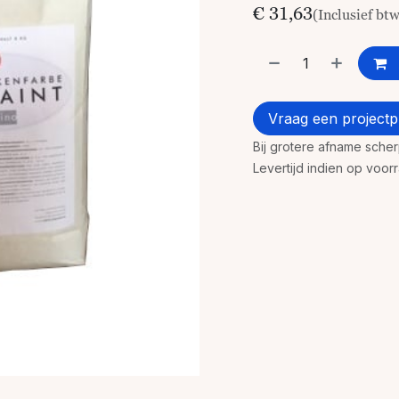
€
31,63
(Inclusief bt
Vraag een projectpr
Bij grotere afname sche
Levertijd indien op voo