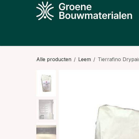
Overslaan naar inhoud
Producten
Projecten
Kennis
N
Alle producten
Leem
Tierrafino Drypai