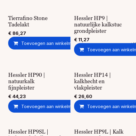
Tierrafino Stone
Hessler HP9 |
Tadelakt
natuurlijke kalkstuc
grondpleister
€
86,27
€
11,27
Toevoegen aan winkelmandje
Toevoegen aan ver
Toevoegen aan winkel
Hessler HP90 |
Hessler HP14 |
natuurkalk
kalkhecht en
fijnpleister
vlakpleister
€
44,23
€
26,60
Toevoegen aan winkelmandje
Toevoegen aan winkel
Toevoegen aan ver
Hessler HP9SL |
Hessler HP9L | Kalk