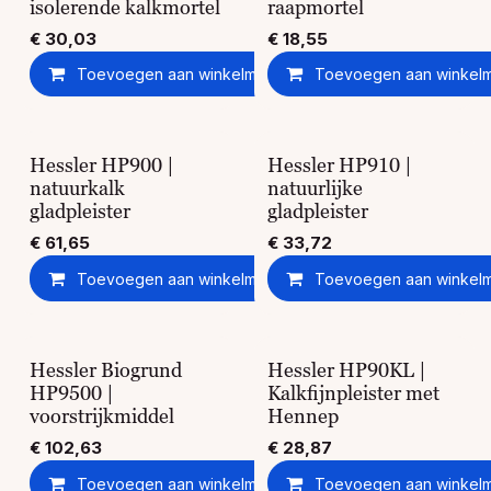
isolerende kalkmortel
raapmortel
€
30,03
€
18,55
Toevoegen aan winkelmandje
Toevoegen aan winkel
Toevoegen aan ver
Hessler HP900 |
Hessler HP910 |
natuurkalk
natuurlijke
gladpleister
gladpleister
€
61,65
€
33,72
Toevoegen aan winkelmandje
Toevoegen aan winkel
Toevoegen aan ver
Hessler Biogrund
Hessler HP90KL |
HP9500 |
Kalkfijnpleister met
voorstrijkmiddel
Hennep
€
102,63
€
28,87
Toevoegen aan winkelmandje
Toevoegen aan winkel
Toevoegen aan ver