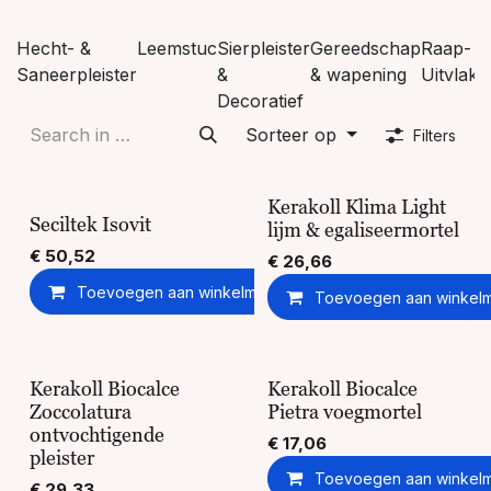
Hecht- &
Leemstuc
Sierpleister
Gereedschap
Raap- &
Saneerpleister
&
& wapening
Uitvlakm
Decoratief
Sorteer op
Filters
Kerakoll Klima Light
Seciltek Isovit
lijm & egaliseermortel
€
50,52
€
26,66
Toevoegen aan winkelmandje
Toevoegen aan ver
Toevoegen aan winkel
Kerakoll Biocalce
Kerakoll Biocalce
Zoccolatura
Pietra voegmortel
ontvochtigende
€
17,06
pleister
Toevoegen aan winkel
€
29,33