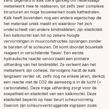
Eens uitgehard is kalk sterk genoeg om hedendaags
metselwerk mee te realiseren, tot zelfs zeer complexe
structuren en hoge bouwwerken zoals kathedralen.
Kalk heeft bovendien nog een andere eigenschap die
het materiaal uniek maakt en waardoor het zich
onderscheidt van andere bindmiddelen: zijn elasticiteit.
Een kalkmortel kan tot op zekere hoogte
vervormingen in muurconstructies opvangen zonder
te barsten of te scheuren. Dit komt doordat bouwkalk
reageert in verschillende ‘fases’. Een eerste
hydraulische reactie veroorzaakt een primaire
uitharding van het bindmiddel. Ze verleent aan het
metselwerk zijn cohesie. Vervolgens hardt de kalk
langzaam verder uit, zelfs nog na enkele jaren, dankzij
een reactie met de CO2 die aanwezig is in de lucht (=
carbonatatie). Deze trage uitharding zorgt voor de
soepelheid en elasticiteit van een kalkmortel. Deze
elasticiteit beperkt op haar beurt scheurvorming.
Daarom zijn scheuroverbruggende ingrepen zoals