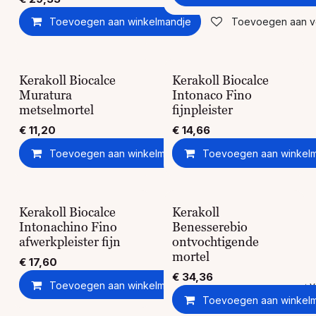
Toevoegen aan winkelmandje
Toevoegen aan ver
Kerakoll Biocalce
Kerakoll Biocalce
Muratura
Intonaco Fino
metselmortel
fijnpleister
€
11,20
€
14,66
Toevoegen aan winkelmandje
Toevoegen aan winkel
Toevoegen aan ver
Kerakoll Biocalce
Kerakoll
Intonachino Fino
Benesserebio
afwerkpleister fijn
ontvochtigende
mortel
€
17,60
€
34,36
Toevoegen aan winkelmandje
Toevoegen aan ver
Toevoegen aan winkel