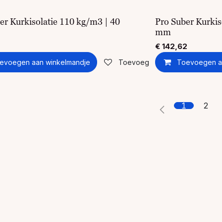
er Kurkisolatie 110 kg/m3 | 40
Pro Suber Kurkis
mm
€
142,62
evoegen aan winkelmandje
Toevoegen aan verlanglijst
Toevoegen a
1
2