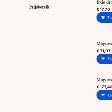
Exie dr
Prijsbereik
€
17,70
To
Magoxx 
€
71,07
To
Magoxx 
€
177,4
To