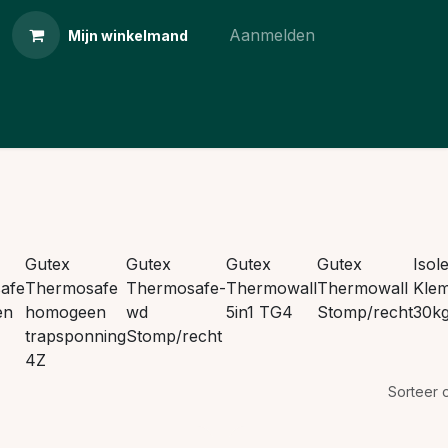
Aanmelden
Mijn winkelmand
Gutex
Gutex
Gutex
Gutex
Isol
afe
Thermosafe
Thermosafe-
Thermowall
Thermowall
Klem
en
homogeen
wd
5in1 TG4
Stomp/recht
30k
trapsponning
Stomp/recht
4Z
Sorteer 