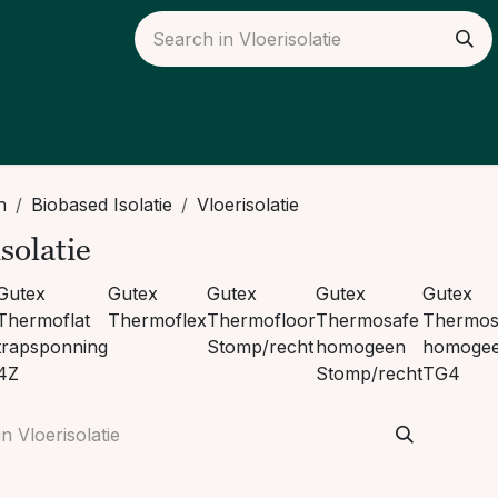
ieuws
Over ons
n
Biobased Isolatie
Vloerisolatie
solatie
Gutex
Gutex
Gutex
Gutex
Gutex
Thermoflat
Thermoflex
Thermofloor
Thermosafe
Thermos
trapsponning
Stomp/recht
homogeen
homoge
4Z
Stomp/recht
TG4