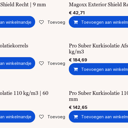
 Shield Recht | 9 mm
Magoxx Exterior Shield R
€
42,71
an winkelmandje
Toevoegen aan verlanglijst
Toevoegen aan winkelm
olatiekorrels
Pro Suber Kurkisolatie Af
kg/m3
€
184,69
an winkelmandje
Toevoegen aan verlanglijst
Toevoegen aan winkelm
olatie 110 kg/m3 | 60
Pro Suber Kurkisolatie 11
mm
€
142,65
an winkelmandje
Toevoegen aan verlanglijst
Toevoegen aan winkelm