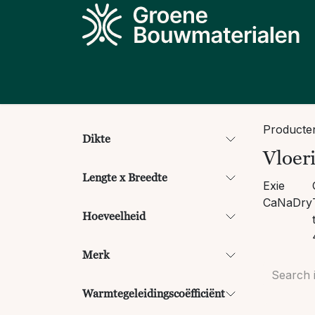
Overslaan naar inhoud
Producten
Projecten
Kennis
N
Producte
Dikte
Vloeri
Lengte x Breedte
Exie
CaNaDry
Hoeveelheid
Merk
Warmtegeleidingscoëfficiënt