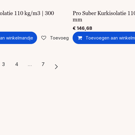
olatie 110 kg/m3 | 300
Pro Suber Kurkisolatie 11
mm
€
146,68
an winkelmandje
Toevoegen aan verlanglijst
Toevoegen aan winkelm
3
4
…
7