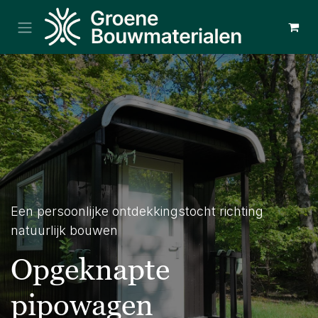
Overslaan naar inhoud
Een persoonlijke ontdekkingstocht richting
natuurlijk bouwen
Opgeknapte
pipowagen