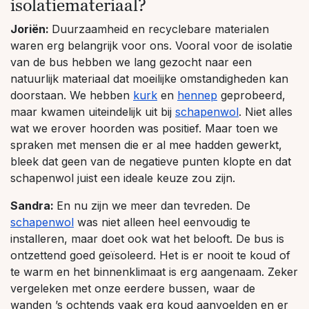
isolatiemateriaal?
Joriën:
Duurzaamheid en recyclebare materialen
waren erg belangrijk voor ons. Vooral voor de isolatie
van de bus hebben we lang gezocht naar een
natuurlijk materiaal dat moeilijke omstandigheden kan
doorstaan. We hebben
kurk
en
hennep
geprobeerd,
maar kwamen uiteindelijk uit bij
schapenwol
. Niet alles
wat we erover hoorden was positief. Maar toen we
spraken met mensen die er al mee hadden gewerkt,
bleek dat geen van de negatieve punten klopte en dat
schapenwol juist een ideale keuze zou zijn.
Sandra:
En nu zijn we meer dan tevreden. De
schapenwol
was niet alleen heel eenvoudig te
installeren, maar doet ook wat het belooft. De bus is
ontzettend goed geïsoleerd. Het is er nooit te koud of
te warm en het binnenklimaat is erg aangenaam. Zeker
vergeleken met onze eerdere bussen, waar de
wanden ’s ochtends vaak erg koud aanvoelden en er