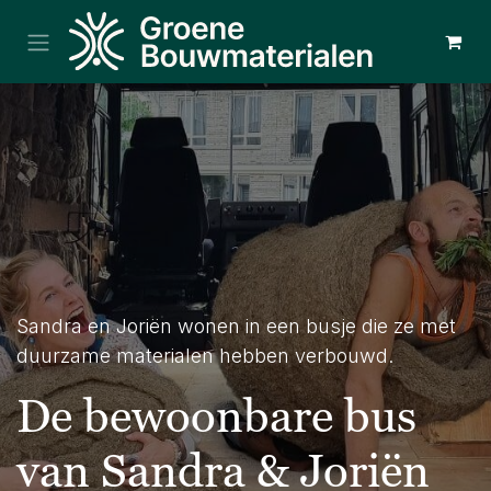
Overslaan naar inhoud
Sandra en Joriën wonen in een busje die ze met
duurzame materialen hebben verbouwd.
De bewoonbare bus
van Sandra & Joriën