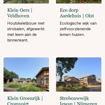
Klein Oers |
Eco dorp
Veldhoven
Aardehuis | Olst
Houtskeletbouw met
Ecologische wijk van
strobalen, afgewerkt
zelfvoorzienende
met leem aan de
lemen huizen.
binnenkant.
Klein Groenrijk |
Strobouwwijk
Cromvoirt
Iewan | Nijmegen