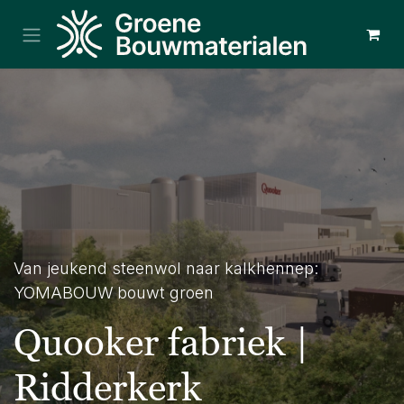
Overslaan naar inhoud
Van jeukend steenwol naar kalkhennep:
YOMABOUW bouwt groen
Quooker fabriek |
Ridderkerk