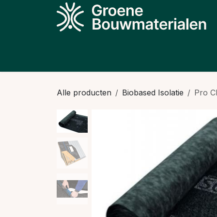
Overslaan naar inhoud
Producten
Projecten
Kennis
N
Alle producten
Biobased Isolatie
Pro C