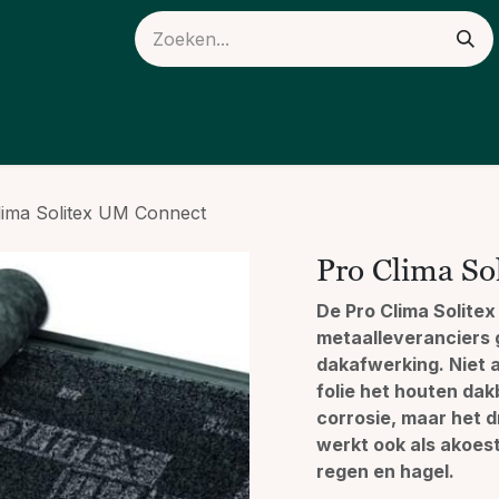
ieuws
Over ons
lima Solitex UM Connect
Pro Clima So
De Pro Clima Solite
metaalleveranciers 
dakafwerking. Niet 
folie het houten da
corrosie, maar het d
werkt ook als akoest
regen en hagel.