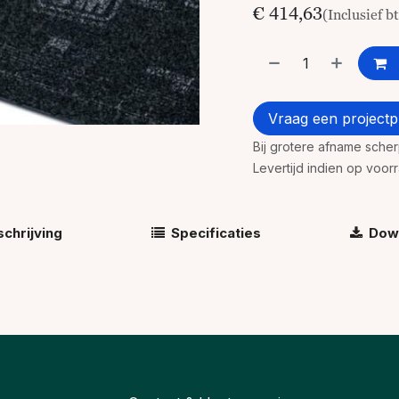
€
414,63
(Inclusief b
Vraag een projectpr
Bij grotere afname sche
Levertijd indien op voo
chrijving
Specificaties
Dow