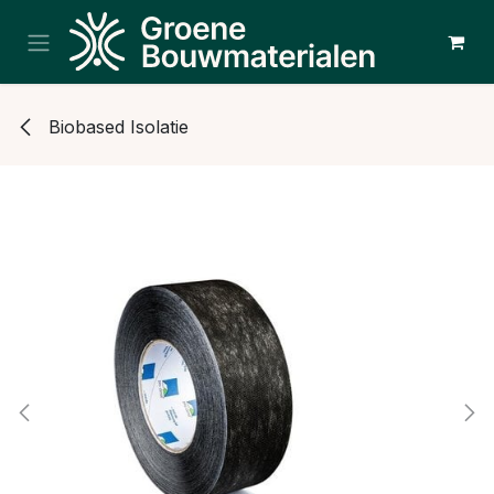
Overslaan naar inhoud
Biobased Isolatie