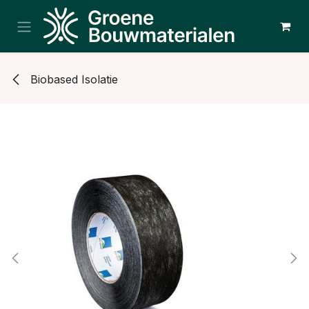
Overslaan naar inhoud
Biobased Isolatie