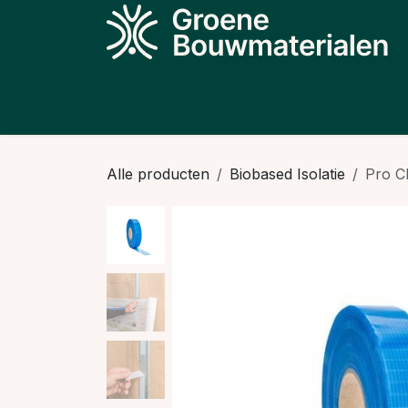
Overslaan naar inhoud
Producten
Projecten
Kennis
N
Alle producten
Biobased Isolatie
Pro C