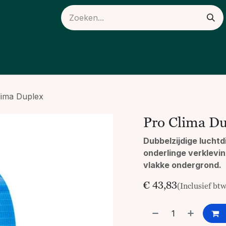
ieuws
Over ons
lima Duplex
Pro Clima D
Dubbelzijdige luchtd
onderlinge verklevin
vlakke ondergrond.
€
43,83
(Inclusief bt