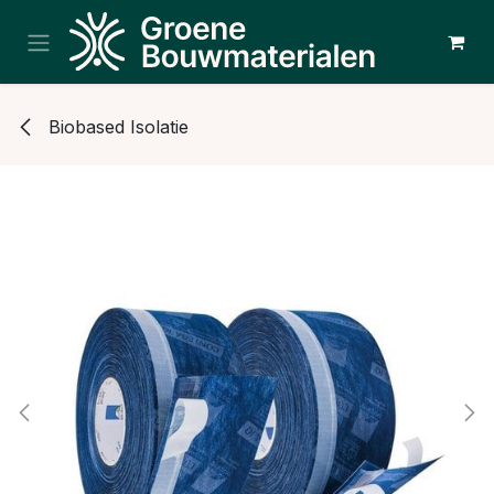
Overslaan naar inhoud
Biobased Isolatie