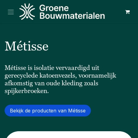
Overslaan naar inhoud
Métisse
Métisse is isolatie vervaardigd uit
gerecyclede katoenvezels, voornamelijk
afkomstig van oude kleding zoals
spijkerbroeken.
Bekijk de producten van Métisse