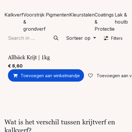
Kalkverf
Voorstrijk
Pigmenten
Kleurstalen
Coatings
Lak &
&
&
houtbe
grondverf
Protectie
Sorteer op
Filters
Allbäck Krijt | 1kg
€
8,60
Toevoegen aan winkelmandje
Toevoegen aan ver
Wat is het verschil tussen krijtverf en
kalkverf?