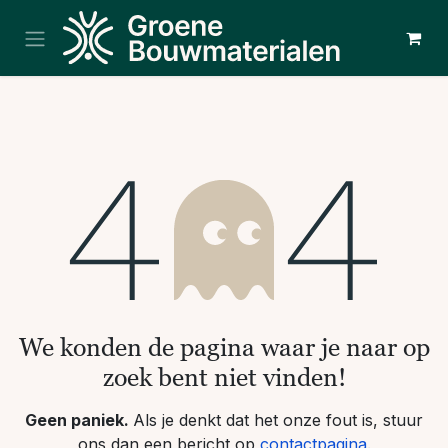
Overslaan naar inhoud
Fout 404
We konden de pagina waar je naar op
zoek bent niet vinden!
Geen paniek.
Als je denkt dat het onze fout is, stuur
ons dan een bericht op
contactpagina
.