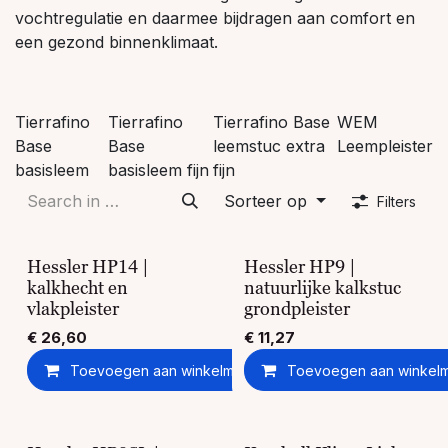
vochtregulatie en daarmee bijdragen aan comfort en
een gezond binnenklimaat.
Tierrafino
Tierrafino
Tierrafino Base
WEM
Base
Base
leemstuc extra
Leempleister
basisleem
basisleem fijn
fijn
Sorteer op
Filters
Hessler HP14 |
Hessler HP9 |
kalkhecht en
natuurlijke kalkstuc
vlakpleister
grondpleister
€
26,60
€
11,27
Toevoegen aan winkelmandje
Toevoegen aan winkel
Toevoegen aan ver