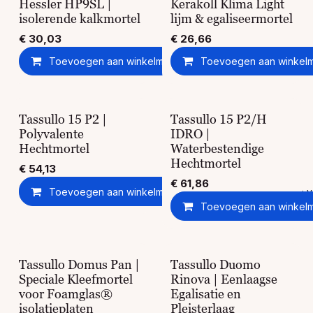
Hessler HP9SL |
Kerakoll Klima Light
isolerende kalkmortel
lijm & egaliseermortel
€
30,03
€
26,66
Toevoegen aan winkelmandje
Toevoegen aan winkel
Toevoegen aan ver
Tassullo 15 P2 |
Tassullo 15 P2/H
Polyvalente
IDRO |
Hechtmortel
Waterbestendige
Hechtmortel
€
54,13
€
61,86
Toevoegen aan winkelmandje
Toevoegen aan ver
Toevoegen aan winkel
Tassullo Domus Pan |
Tassullo Duomo
Speciale Kleefmortel
Rinova | Eenlaagse
voor Foamglas®
Egalisatie en
isolatieplaten
Pleisterlaag