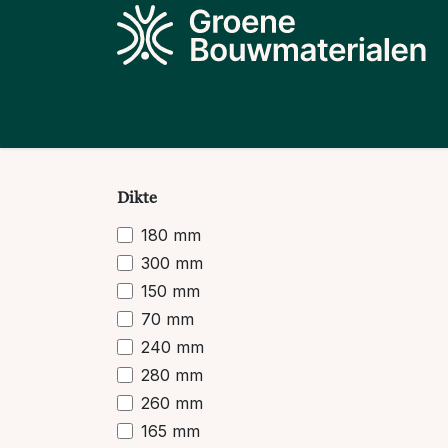
Overslaan naar inhoud
Producten
Projecten
Kennis
N
Dikte
180 mm
300 mm
150 mm
70 mm
240 mm
280 mm
260 mm
165 mm