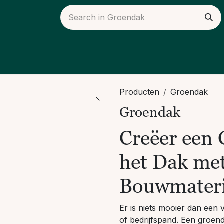
ieuws
Over ons
Producten
Groendak
Groendak
Creëer een
het Dak me
Bouwmateri
Er is niets mooier dan een
of bedrijfspand. Een groenda