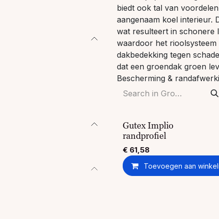
biedt ook tal van voordele
aangenaam koel interieur. 
wat resulteert in schonere
waardoor het rioolsysteem 
dakbedekking tegen schadeli
dat een groendak groen le
Bescherming & randafwerk
Gutex Implio
randprofiel
€
61,58
Toevoegen aan winke