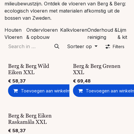
milieubewustzijn. Ontdek de vloeren van Berg & Berg:
ecologisch vloeren met materialen afkomstig uit de
bossen van Zweden.
Houten
Ondervloeren
Kalkvloeren
Onderhoud &
Lijm
Vloeren
& opbouw
reiniging
& kit
Sorteer op
Filters
Berg & Berg Wild
Berg & Berg Grenen
Eiken XXL
XXL
€
58,37
€
69,48
Toevoegen aan winkelmandje
Toevoegen aan winkel
Toevoegen aan ver
Berg & Berg Eiken
Raskamåla XXL
€
58,37