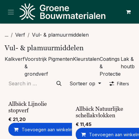
Overslaan naar inhoud
...
Verf
Vul- & plamuurmiddelen
Vul- & plamuurmiddelen
Kalkverf
Voorstrijk
Pigmenten
Kleurstalen
Coatings
Lak &
&
&
houtbe
grondverf
Protectie
Sorteer op
Filters
Allbäck Lijnolie
Allbäck Natuurlijke
stopverf
schellakvlokken
€
21,20
€
11,45
Toevoegen aan winkelmandje
Toevoegen aan ver
Toevoegen aan winkel