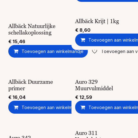
Allbäck Krijt | 1kg
Allbäck Natuurlijke
€
8,60
schellakoplossing
Toevoegen aan winkel
€
15,46
Toevoegen aan winkelmandje
Toevoegen aan ver
Allbäck Duurzame
Auro 329
primer
Muurvulmiddel
€
16,04
€
12,59
Toevoegen aan winkelmandje
Toevoegen aan winkel
Toevoegen aan ver
Auro 311
Auro 342