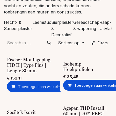
vocht en zouten, die anders schade kunnen
toebrengen aan muren en constructies.
Hecht- &
Leemstuc
Sierpleister
Gereedschap
Raap- &
Saneerpleister
&
& wapening
Uitvlakm
Decoratief
Sorteer op
Filters
Fischer Montageplug
Isohemp
FID II | Type Plus |
Hoekprofielen
Lengte 80 mm
€
35,45
€
152,11
Toevoegen aan winkel
Toevoegen aan winkelmandje
Toevoegen aan ver
Agepan THD Install |
Seciltek Isovit
60 mm | 70% PEFC