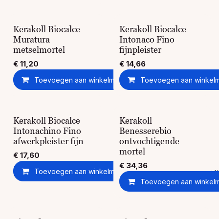
Kerakoll Biocalce
Kerakoll Biocalce
Muratura
Intonaco Fino
metselmortel
fijnpleister
€
11,20
€
14,66
Toevoegen aan winkelmandje
Toevoegen aan winkel
Toevoegen aan ver
Kerakoll Biocalce
Kerakoll
Intonachino Fino
Benesserebio
afwerkpleister fijn
ontvochtigende
mortel
€
17,60
€
34,36
Toevoegen aan winkelmandje
Toevoegen aan ver
Toevoegen aan winkel