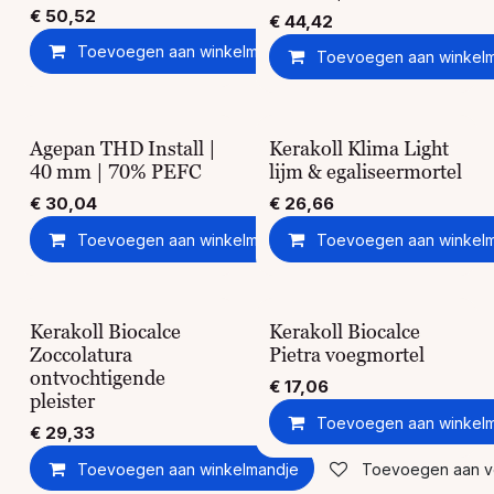
€
50,52
€
44,42
Toevoegen aan winkelmandje
Toevoegen aan ver
Toevoegen aan winkel
Agepan THD Install |
Kerakoll Klima Light
40 mm | 70% PEFC
lijm & egaliseermortel
€
30,04
€
26,66
Toevoegen aan winkelmandje
Toevoegen aan winkel
Toevoegen aan ver
Kerakoll Biocalce
Kerakoll Biocalce
Zoccolatura
Pietra voegmortel
ontvochtigende
€
17,06
pleister
Toevoegen aan winkel
€
29,33
Toevoegen aan winkelmandje
Toevoegen aan ver