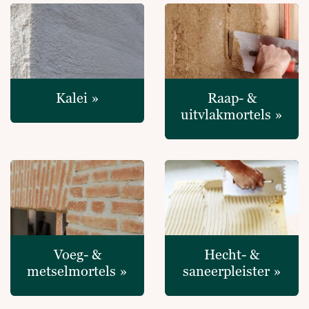
Kalei »
Raap- &
uitvlakmortels »
Voeg- &
Hecht- &
metselmortels »
saneerpleister »