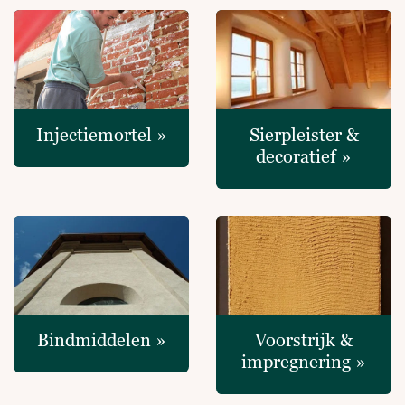
Injectiemortel »
Sierpleister &
decoratief »
Bindmiddelen »
Voorstrijk &
impregnering »