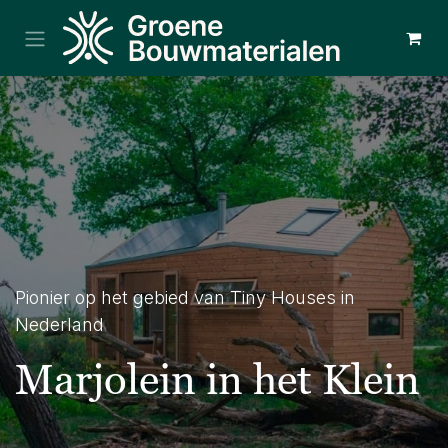
Overslaan naar inhoud
Pionier op het gebied van Tiny Houses in
Nederland
Marjolein in het Klein