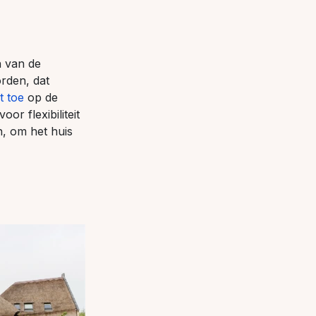
n van de
rden, dat
t toe
op de
r flexibiliteit
n, om het huis