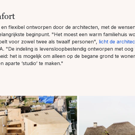
fort
m en flexibel ontworpen door de architecten, met de wense
langrijkste beginpunt. "Het moest een warm familiehuis wo
oelt voor zowel twee als twaalf personen",
licht de architec
. "De indeling is levensloopbestendig ontworpen met oog voo
heid: het is mogelijk om alleen op de begane grond te wone
en aparte ‘studio’ te maken."