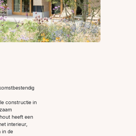
ekomstbestendig
e constructie in
rzaam
hout heeft een
et interieur,
 in de