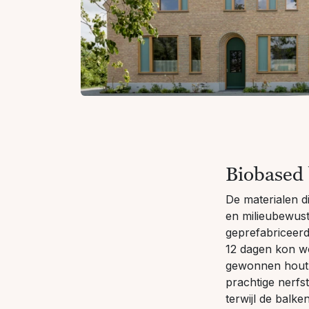
Biobased
De materialen d
en milieubewust
geprefabriceerd
12 dagen kon w
gewonnen hout i
prachtige nerfst
terwijl de balk