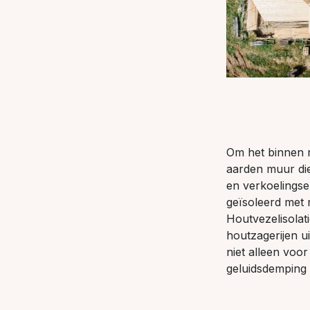
Om het binnen n
aarden muur di
en verkoelingse
geïsoleerd met 
Houtvezelisolat
houtzagerijen u
niet alleen voo
geluidsdemping