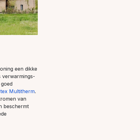
oning een dikke
s verwarmings-
 goed
tex Multitherm
.
stromen van
en beschermt
ede