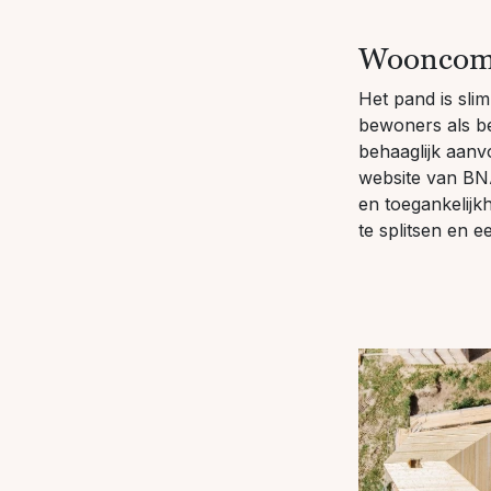
Wooncom
Het pand is sli
bewoners als be
behaaglijk aanv
website van BNA
en toegankelijk
te splitsen en e