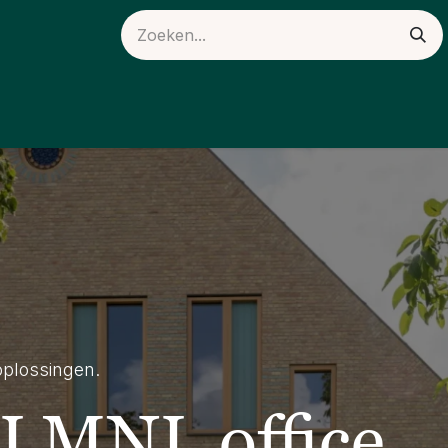
ieuws
Over ons
oplossingen.
 LMNL office