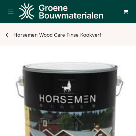
Overslaan naar inhoud
Horsemen Wood Care Finse Kookverf