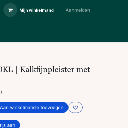
Aanmelden
Mijn winkelmand
KL | Kalkfijnpleister met
w)
Aan winkelmandje toevoegen
ijs aan