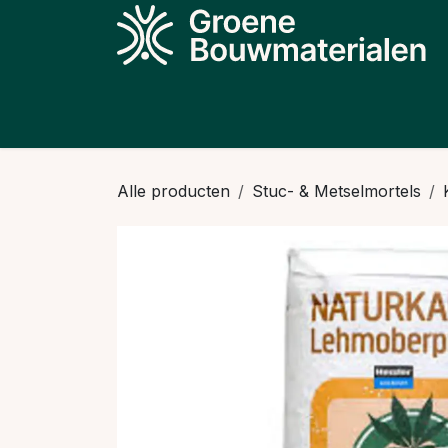
Overslaan naar inhoud
Producten
Projecten
Kennis
N
Alle producten
Stuc- & Metselmortels