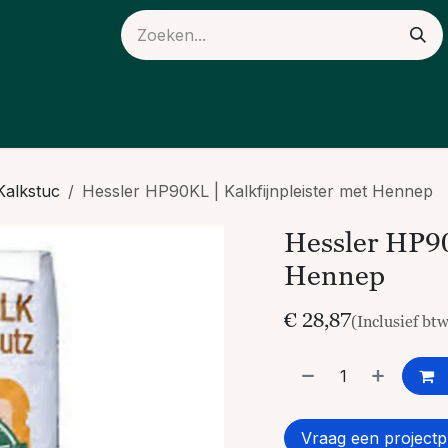
ieuws
Over ons
Kalkstuc
Hessler HP90KL | Kalkfijnpleister met Hennep
Hessler HP90
Hennep
€
28,87
(Inclusief bt
Vraag een projectpr