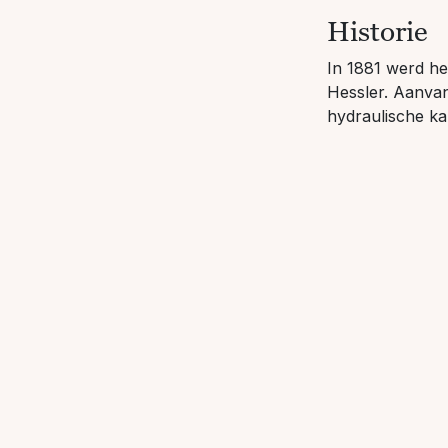
Historie
In 1881 werd he
Hessler. Aanvan
hydraulische ka
productie verpl
aangekocht. Van
jaar uit de eig
basis is het hu
basis- en afwer
Kwaliteit 
Kwaliteitsmanag
bedrijfscultuur 
Kwaliteitsmana
DIN EN IS