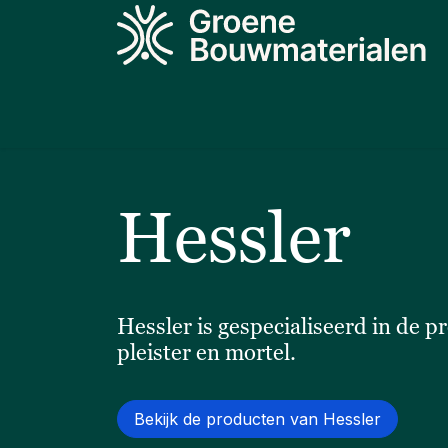
Overslaan naar inhoud
Producten
Projecten
Kennis
N
Hessler
Hessler is gespecialiseerd in de 
pleister en mortel.
Bekijk de producten van Hessler