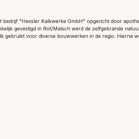
t bedrijf "Hessler Kalkwerke GmbH" opgericht door apoth
kelijk gevestigd in Rot/Malsch werd de zelfgebrande natuur
lk gebruikt voor diverse bouwwerken in de regio. Hierna w
aatst naar Altwiesloch, waar het huidige steengroeve-terre
daag de dag wordt nog steeds hetzelfde bindmiddel gebruik
en steengroeve wordt gewonnen: natuurlijke hydraulische ka
idige Hessler-Naturkalkputz-System (HKS) ontstaan, dat inm
kpleisters omvat, allemaal op basis van puur natuurlijke gr
en certificering
ement en milieubescherming zijn geïntegreerd in de produc
van Hessler. De producten zijn door het Instituut voor
gement en Omgevinghygiëne (IQUH) getest volgens de nor
O 9000/14000