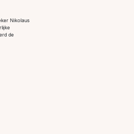
eker Nikolaus
lijke
erd de
in werd
t dat al 140
lk. Op deze
iddels diverse
ondstoffen.
t- en
men: