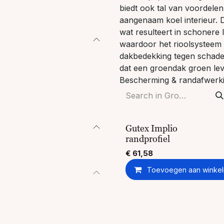
biedt ook tal van voordele
aangenaam koel interieur. 
wat resulteert in schonere
waardoor het rioolsysteem 
dakbedekking tegen schadeli
dat een groendak groen le
Bescherming & randafwerk
Gutex Implio
randprofiel
€
61,58
Toevoegen aan winke