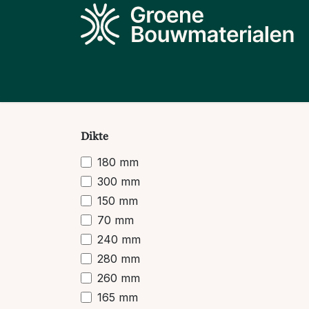
Overslaan naar inhoud
Producten
Projecten
Kennis
N
Dikte
180 mm
300 mm
150 mm
70 mm
240 mm
280 mm
260 mm
165 mm