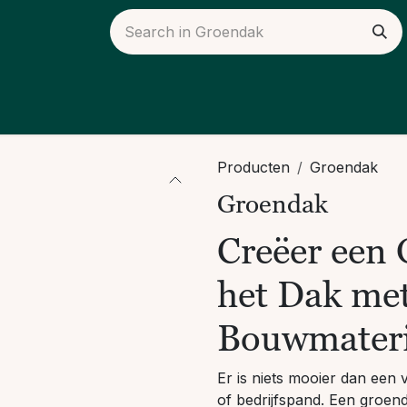
ieuws
Over ons
Producten
Groendak
Groendak
Creëer een
het Dak me
Bouwmateri
Er is niets mooier dan een
of bedrijfspand. Een groenda