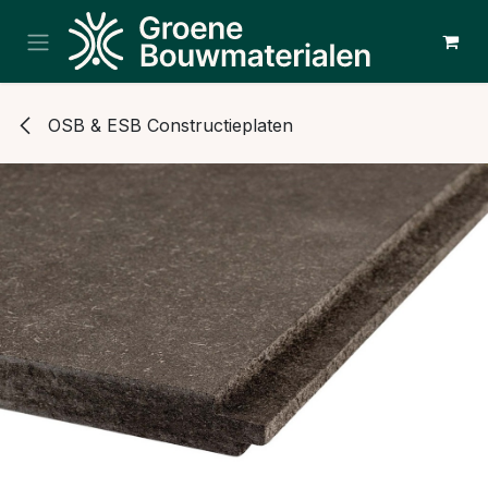
Overslaan naar inhoud
OSB & ESB Constructieplaten