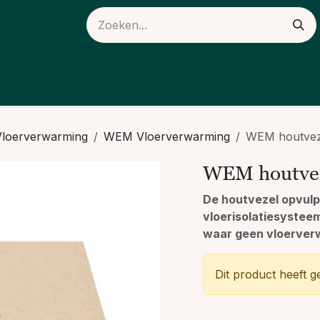
ieuws
Over ons
Vloerverwarming
WEM Vloerverwarming
WEM houtvez
WEM houtvez
De houtvezel opvul
vloerisolatiesysteem
waar geen vloerver
Dit product heeft g