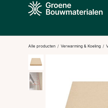
Overslaan naar inhoud
Producten
Projecten
Kennis
N
Alle producten
Verwarming & Koeling