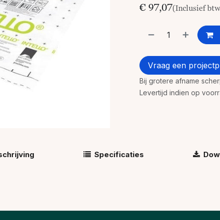
€
97,07
(Inclusief bt
Vraag een projectpr
Bij grotere afname sche
Levertijd indien op voo
chrijving
Specificaties
Dow