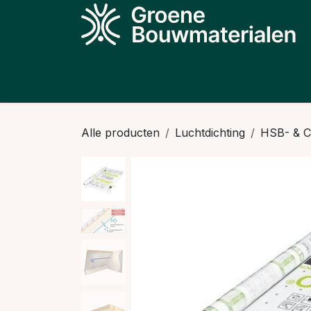
Overslaan naar inhoud
Producten
Projecten
Kennis
N
Alle producten
Luchtdichting
HSB- & 