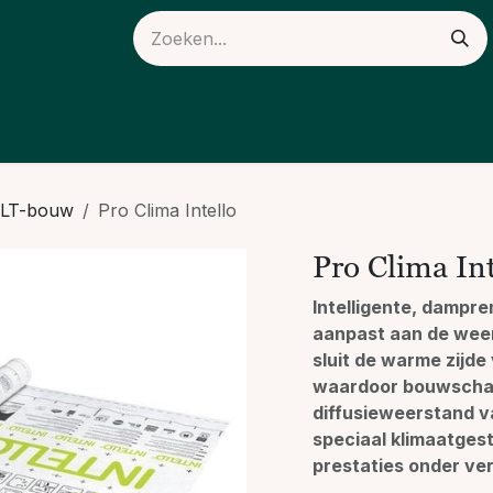
ieuws
Over ons
CLT-bouw
Pro Clima Intello
Pro Clima Int
Intelligente, dampre
aanpast aan de wee
sluit de warme zijde 
waardoor bouwscha
diffusieweerstand v
speciaal klimaatges
prestaties onder ve