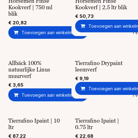
Horsemen Finse
Horsemen Finse
Kookverf | 750 ml
Kookverf | 2.5 ltr blik
blik
€
50,73
€
20,82
Toevoegen aan winkel
Toevoegen aan winkelmandje
Toevoegen aan ver
Allbäck 100%
Tierrafino Drypaint
natuurlijke Linus
leemverf
muurverf
€
9,19
€
3,65
Toevoegen aan winkel
Toevoegen aan winkelmandje
Toevoegen aan ver
Tierrafino Ipaint | 10
Tierrafino Ipaint |
ltr
0.75 ltr
€
87,22
€
22,68