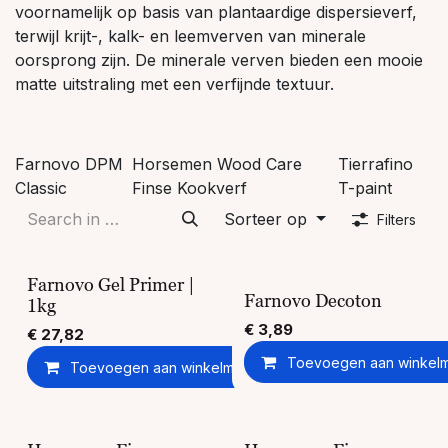
voornamelijk op basis van plantaardige dispersieverf,
terwijl krijt-, kalk- en leemverven van minerale
oorsprong zijn. De minerale verven bieden een mooie
matte uitstraling met een verfijnde textuur.
Farnovo DPM
Horsemen Wood Care
Tierrafino
Classic
Finse Kookverf
T-paint
Sorteer op
Filters
Farnovo Gel Primer |
Farnovo Decoton
1kg
€
3,89
€
27,82
Toevoegen aan winkel
Toevoegen aan winkelmandje
Toevoegen aan ver