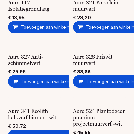
Auro 117
Auro 321 Porselein
Isolatiegrondlaag
muurverf
€
18,95
€
28,20
Toevoegen aan winkelmandje
Toevoegen aan winkel
Toevoegen aan ver
Auro 327 Anti-
Auro 328 Friswit
schimmelverf
muurverf
€
25,95
€
88,86
Toevoegen aan winkelmandje
Toevoegen aan winkel
Toevoegen aan ver
Auro 341 Ecolith
Auro 524 Plantodecor
kalkverf binnen -wit
premium
projectmuurverf -wit
€
50,72
€
45,55