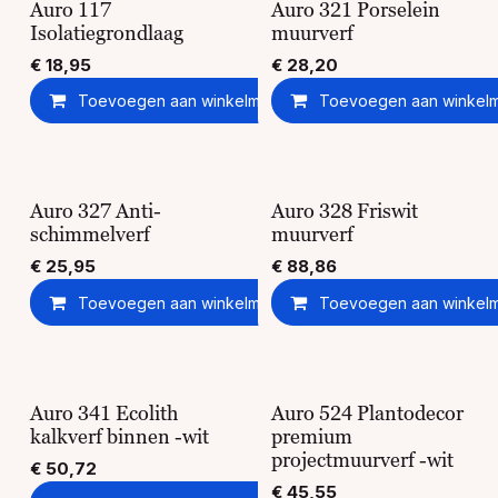
Auro 117
Auro 321 Porselein
Isolatiegrondlaag
muurverf
€
18,95
€
28,20
Toevoegen aan winkelmandje
Toevoegen aan winkel
Toevoegen aan ver
Auro 327 Anti-
Auro 328 Friswit
schimmelverf
muurverf
€
25,95
€
88,86
Toevoegen aan winkelmandje
Toevoegen aan winkel
Toevoegen aan ver
Auro 341 Ecolith
Auro 524 Plantodecor
kalkverf binnen -wit
premium
projectmuurverf -wit
€
50,72
€
45,55