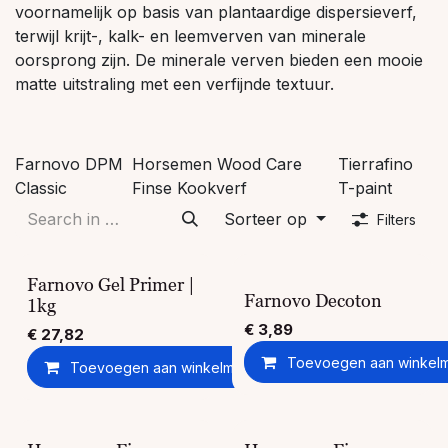
voornamelijk op basis van plantaardige dispersieverf,
terwijl krijt-, kalk- en leemverven van minerale
oorsprong zijn. De minerale verven bieden een mooie
matte uitstraling met een verfijnde textuur.
Farnovo DPM
Horsemen Wood Care
Tierrafino
Classic
Finse Kookverf
T-paint
Sorteer op
Filters
Farnovo Gel Primer |
Farnovo Decoton
1kg
€
3,89
€
27,82
Toevoegen aan winkel
Toevoegen aan winkelmandje
Toevoegen aan ver