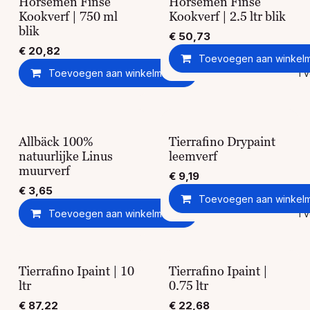
Horsemen Finse
Horsemen Finse
Kookverf | 750 ml
Kookverf | 2.5 ltr blik
blik
€
50,73
€
20,82
Toevoegen aan winkel
Toevoegen aan winkelmandje
Toevoegen aan ver
Allbäck 100%
Tierrafino Drypaint
natuurlijke Linus
leemverf
muurverf
€
9,19
€
3,65
Toevoegen aan winkel
Toevoegen aan winkelmandje
Toevoegen aan ver
Tierrafino Ipaint | 10
Tierrafino Ipaint |
ltr
0.75 ltr
€
87,22
€
22,68