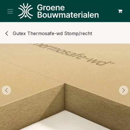
Overslaan naar inhoud
Gutex Thermosafe-wd Stomp/recht